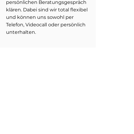
persönlichen Beratungsgespräch
klären. Dabei sind wir total flexibel
und können uns sowohl per
Telefon, Videocall oder persönlich
unterhalten.
1
7,
00€/ 15
Min
für
Kontaktiere mich...
info@leichtebeute-hund.de
0151 74347067